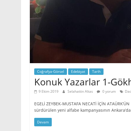
İl
Erzurum-
Şenkaya
Yöresinin
Eğitim,
Bilim
ve
Genel
Kültür
Coğrafya-Görsel
Edebiyat
Tarih
Sitesi.
Konuk Yazarlar 1-Gök
9 Ekim 2019
Selahattin Altas
0 yorum
Da
EGELİ ZEYBEK-MUSTAFA NECATİ İÇİN ATAÜRK’ÜN D
sürdürülen yeni alfabe kampanyasının Ankara’da 
Devam