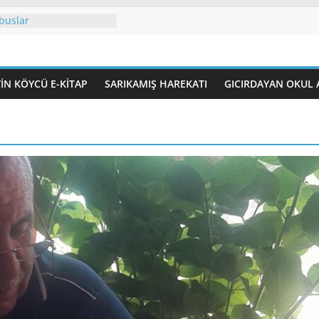
buslar
ü’de) İznos’ta İlk
 Sayımı
rdir?
erdir
IN KÖYCÜ E-KITAP
SARIKAMIŞ HAREKATI
GICIRDAYAN OKUL 
eşifre edi-YORUM.