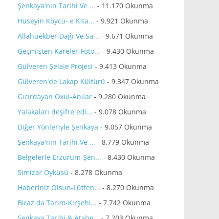
Şenkaya'nın Tarihi Ve ...
- 11.170 Okunma
Hüseyin Köycü- e Kita...
- 9.921 Okunma
Allahuekber Dağı Ve Sa...
- 9.671 Okunma
Geçmişten Kareler-Foto...
- 9.430 Okunma
Gülveren Şelale Projesi
- 9.413 Okunma
Gülveren'de Lakap Kültürü
- 9.347 Okunma
Gıcırdayan Okul-Anılar
- 9.280 Okunma
Yalakaları deşifre edi...
- 9.078 Okunma
Diğer Yönleriyle Şenkaya
- 9.057 Okunma
Şenkaya'nın Tarihi Ve ...
- 8.779 Okunma
Belgelerle Erzurum-Şen...
- 8.430 Okunma
Simizar Öyküsü
- 8.278 Okunma
Haberiniz Olsun-Lütfen...
- 8.270 Okunma
Biraz da Tarım-Kırşehi...
- 7.742 Okunma
Şenkaya Tarihi & Atabe...
- 7.203 Okunma