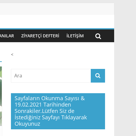
ANILAR
ZIYARETÇI DEFTERI
İLETIŞIM
<
Sayfaların Okunma Sayısı &
19.02.2021 Tarihinden
Sonrakiler.Lütfen Siz de
İstediğiniz Sayfayı Tıklayarak
Okuyunuz