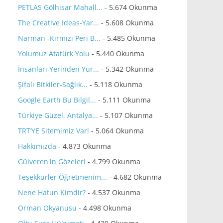
PETLAS Gölhisar Mahall...
- 5.674 Okunma
The Creative Ideas-Yar...
- 5.608 Okunma
Narman -Kırmızı Peri B...
- 5.485 Okunma
Yolumuz Atatürk Yolu
- 5.440 Okunma
İnsanları Yerinden Yur...
- 5.342 Okunma
Şifalı Bitkiler-Sağlık...
- 5.118 Okunma
Google Earth Bu Bilgil...
- 5.111 Okunma
Türkiye Güzel, Antalya...
- 5.107 Okunma
TRT’YE Sitemimiz Var!
- 5.064 Okunma
Hakkımızda
- 4.873 Okunma
Gülveren'in Gözeleri
- 4.799 Okunma
Teşekkürler Öğretmenim...
- 4.682 Okunma
Nene Hatun Kimdir?
- 4.537 Okunma
Orman Okyanusu
- 4.498 Okunma