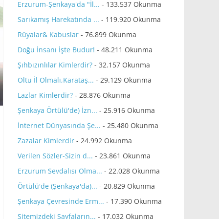
Erzurum-Şenkaya'da "İl...
- 133.537 Okunma
Sarıkamış Harekatında ...
- 119.920 Okunma
Rüyalar& Kabuslar
- 76.899 Okunma
Doğu İnsanı İşte Budur!
- 48.211 Okunma
Şıhbızınlılar Kimlerdir?
- 32.157 Okunma
Oltu İl Olmalı,Karataş...
- 29.129 Okunma
Lazlar Kimlerdir?
- 28.876 Okunma
Şenkaya Örtülü'de) İzn...
- 25.916 Okunma
İnternet Dünyasında Şe...
- 25.480 Okunma
Zazalar Kimlerdir
- 24.992 Okunma
Verilen Sözler-Sizin d...
- 23.861 Okunma
Erzurum Sevdalısı Olma...
- 22.028 Okunma
Örtülü'de (Şenkaya'da)...
- 20.829 Okunma
Şenkaya Çevresinde Erm...
- 17.390 Okunma
Sitemizdeki Sayfaların...
- 17.032 Okunma