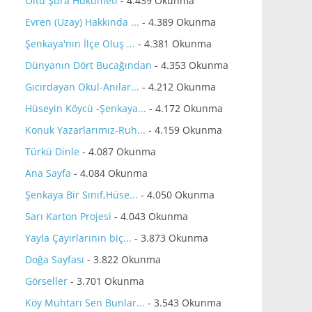
Oltu Şura Hükumeti
- 4.439 Okunma
Evren (Uzay) Hakkında ...
- 4.389 Okunma
Şenkaya'nın İlçe Oluş ...
- 4.381 Okunma
Dünyanın Dört Bucağından
- 4.353 Okunma
Gıcırdayan Okul-Anılar...
- 4.212 Okunma
Hüseyin Köycü -Şenkaya...
- 4.172 Okunma
Konuk Yazarlarımız-Ruh...
- 4.159 Okunma
Türkü Dinle
- 4.087 Okunma
Ana Sayfa
- 4.084 Okunma
Şenkaya Bir Sınıf,Hüse...
- 4.050 Okunma
Sarı Karton Projesi
- 4.043 Okunma
Yayla Çayırlarının biç...
- 3.873 Okunma
Doğa Sayfası
- 3.822 Okunma
Görseller
- 3.701 Okunma
Köy Muhtarı Sen Bunlar...
- 3.543 Okunma