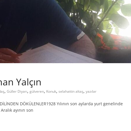
han Yalçın
,
,
,
,
,
daş
Güller Diyarı
gülveren
Konuk
selahattin altaş
yazılar
İLİNDEN DÖKÜLENLER1928 Yılının son aylarda yurt genelinde
Aralık ayının son