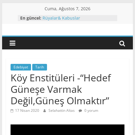
Skip
Cuma, Ağustos 7, 2026
to
En güncel:
Yalakaları deşifre edi-YORUM.
content
Rüyalar& Kabuslar
Eğitim
Şenkaya Örtülü’de) İznos’ta İlk
Genel Nüfus Sayımı
Lazlar Kimlerdir?
Ve
Zazalar Kimlerdir
Bilim
Edebiyat
Tarih
Köy Enstitüleri -“Hedef
Pınarı
Güneşe Varmak
Şenkaya
Değil,Güneş Olmaktır”
17 Nisan 2020
Selahattin Altas
0 yorum
&