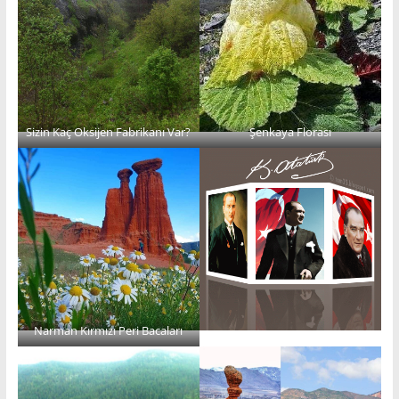
Sizin Kaç Oksijen Fabrikanı Var?
Şenkaya Florası
Narman Kırmızı Peri Bacaları