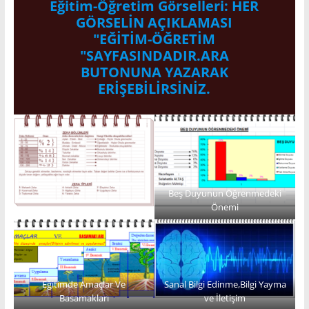
Eğitim-Öğretim Görselleri: HER
GÖRSELİN AÇIKLAMASI
"EĞİTİM-ÖĞRETİM
"SAYFASINDADIR.ARA
BUTONUNA YAZARAK
ERİŞEBİLİRSİNİZ.
Beş Duyunun Öğrenmedeki
Önemi
Eğitimde Amaçlar Ve
Sanal Bilgi Edinme,Bilgi Yayma
Basamakları
ve İletişim