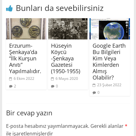
Bunları da sevebilirsiniz
Erzurum-
Hüseyin
Google Earth
Şenkaya’da
Köycü
Bu Bilgileri
“İlk Kurşun
-Şenkaya
Kim Veya
Anıtı”
Gazetesi
Kimlerden
Yapılmalıdır.
(1950-1955)
Almış
Olabilir?
6 Ekim 2022
6 Mayıs 2020
23 Şubat 2022
2
0
0
Bir cevap yazın
E-posta hesabınız yayımlanmayacak.
Gerekli alanlar
*
ile işaretlenmişlerdir