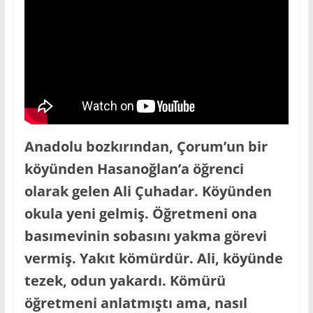
Saklı
İl
Erzurum-
Şenkaya
Yöresinin
Eğitim,
Bilim
Anadolu bozkırından, Çorum’un bir
ve
köyünden Hasanoğlan’a öğrenci
Genel
Kültür
olarak gelen Ali Çuhadar. Köyünden
Sitesi.
okula yeni gelmiş. Öğretmeni ona
basımevinin sobasını yakma görevi
vermiş. Yakıt kömürdür. Ali, köyünde
tezek, odun yakardı. Kömürü
öğretmeni anlatmıştı ama, nasıl