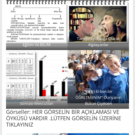
Tartışmayı Kavga Olarak
Eğitim Ve BİLİM
Algılayanlar
“Ve iyi ki ben bir
Ordunun Harekat Öncesi ve
ÖĞRETMENİM”-Dünyanın
Sonrası-Mevcutları
Bütün Çiçekleri
Görseller: HER GÖRSELİN BİR AÇIKLAMASI VE
ÖYKÜSÜ VARDIR .LÜTFEN GÖRSELİN ÜZERİNE
TIKLAYINIZ