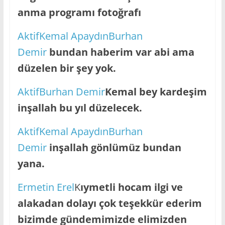
anma programı fotoğrafı
AktifKemal Apaydın
Burhan
Demir
bundan haberim var abi ama
düzelen bir şey yok.
AktifBurhan Demir
Kemal bey kardeşim
inşallah bu yıl düzelecek.
AktifKemal Apaydın
Burhan
Demir
inşallah gönlümüz bundan
yana.
Ermetin Erel
K
ıymetli hocam ilgi ve
alakadan dolayı çok teşekkür ederim
bizimde gündemimizde elimizden