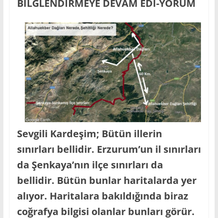
Saklı
BİLGLENDİRMEYE DEVAM EDİ-YORUM
İl
Erzurum-
Şenkaya
Yöresinin
Eğitim,
Bilim
ve
Genel
Kültür
Sevgili Kardeşim; Bütün illerin
Sitesi.
sınırları bellidir. Erzurum’un il sınırları
da Şenkaya’nın ilçe sınırları da
bellidir. Bütün bunlar haritalarda yer
alıyor. Haritalara bakıldığında biraz
coğrafya bilgisi olanlar bunları görür.