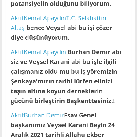
potansiyelin olduğunu biliyorum.
AktifKemal Apaydın
T.C. Selahattin
Altaş
bence Veysel abi bu işi çözer
diye düşünüyorum.
AktifKemal Apaydın
Burhan Demir abi
siz ve Veysel Karani abi bu işle ilgili
çalışmanız oldu mu bu iş yöremizin
Şenkaya’mızın tarihi lütfen elinizi
taşın altına koyun derneklerin
gücünü birleştirin Başkenttesiniz
2
AktifBurhan Demir
Esav Genel
başkanımız Veysel Karani Beyin 24
Aralık 2021 tarihli Allahu ekber