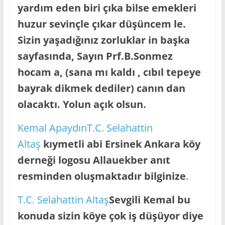
yardım eden biri çıka bilse emekleri
huzur sevinçle çıkar düşüncem le.
Sizin yaşadığınız zorluklar in başka
sayfasında, Sayın Prf.B.Sonmez
hocam a, (sana mı kaldı , cıbıl tepeye
bayrak dikmek dediler) canın dan
olacaktı. Yolun açık olsun.
Kemal Apaydın
T.C. Selahattin
Altaş
kıymetli abi Ersinek Ankara köy
derneği logosu Allauekber anıt
resminden oluşmaktadır bilginize
.
T.C. Selahattin Altaş
Sevgili Kemal bu
konuda sizin köye çok iş düşüyor diye