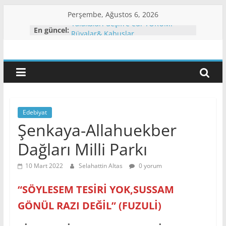
Skip
Perşembe, Ağustos 6, 2026
to
En güncel:
Yalakaları deşifre edi-YORUM.
content
Rüyalar& Kabuslar
Eğitim
Şenkaya Örtülü’de) İznos’ta İlk
Genel Nüfus Sayımı
Lazlar Kimlerdir?
Ve
Zazalar Kimlerdir
Bilim
Edebiyat
Şenkaya-Allahuekber
Pınarı
Dağları Milli Parkı
Şenkaya
10 Mart 2022
Selahattin Altas
0 yorum
“SÖYLESEM TESİRİ YOK,SUSSAM
&
GÖNÜL RAZI DEĞİL” (FUZULİ)