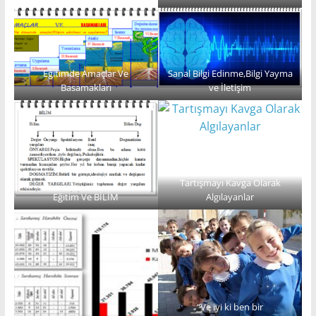
Eğitimde Amaçlar Ve
Sanal Bilgi Edinme,Bilgi Yayma
Basamakları
ve İletişim
Tartışmayı Kavga Olarak
Eğitim Ve BİLİM
Algılayanlar
“Ve iyi ki ben bir