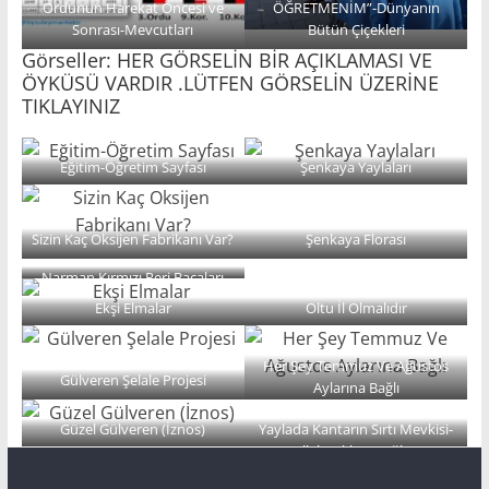
Ordunun Harekat Öncesi ve
ÖĞRETMENİM”-Dünyanın
Sonrası-Mevcutları
Bütün Çiçekleri
Görseller: HER GÖRSELİN BİR AÇIKLAMASI VE
ÖYKÜSÜ VARDIR .LÜTFEN GÖRSELİN ÜZERİNE
TIKLAYINIZ
Eğitim-Öğretim Sayfası
Şenkaya Yaylaları
Sizin Kaç Oksijen Fabrikanı Var?
Şenkaya Florası
Narman Kırmızı Peri Bacaları
Ekşi Elmalar
Oltu İl Olmalıdır
Her Şey Temmuz Ve Ağustos
Gülveren Şelale Projesi
Aylarına Bağlı
Güzel Gülveren (İznos)
Yaylada Kantarın Sırtı Mevkisi-
Allahuekber Dağları