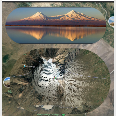
Saklı
İl
Erzurum-
Şenkaya
Yöresinin
Eğitim,
Bilim
ve
Genel
Kültür
Sitesi.