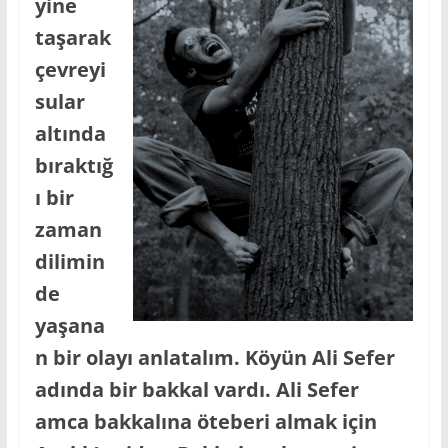
yine
taşarak
çevreyi
sular
altında
bıraktığ
ı bir
zaman
dilimin
de
yaşana
n bir olayı anlatalım. Köyün Ali Sefer
adında bir bakkal vardı. Ali Sefer
amca bakkalına öteberi almak için