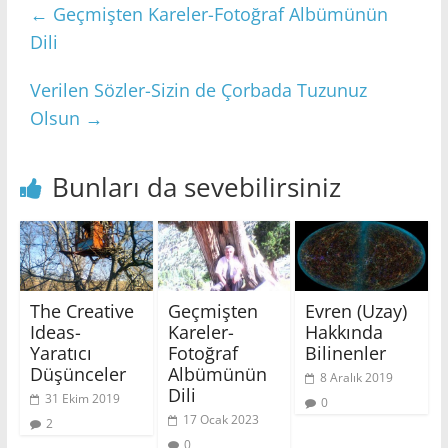
←
Geçmişten Kareler-Fotoğraf Albümünün
Dili
Verilen Sözler-Sizin de Çorbada Tuzunuz
Olsun
→
Bunları da sevebilirsiniz
The Creative
Geçmişten
Evren (Uzay)
Ideas-
Kareler-
Hakkında
Yaratıcı
Fotoğraf
Bilinenler
Düşünceler
Albümünün
8 Aralık 2019
Dili
31 Ekim 2019
0
17 Ocak 2023
2
0