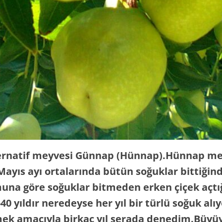
lternatif meyvesi Günnap (Hünnap).Hünnap mey
Mayıs ayı ortalarında bütün soğuklar bittiğin
una göre soğuklar bitmeden erken çiçek açtığ
0-40 yıldır neredeyse her yıl bir türlü soğuk al
ek amacıyla birkaç yıl serada denedim.Büyü