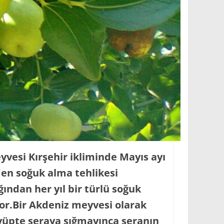
vesi Kırşehir ikliminde Mayıs ayı
den soğuk alma tehlikesi
ından her yıl bir türlü soğuk
ıyor.Bir Akdeniz meyvesi olarak
yüpte seraya sığmayınca seranın