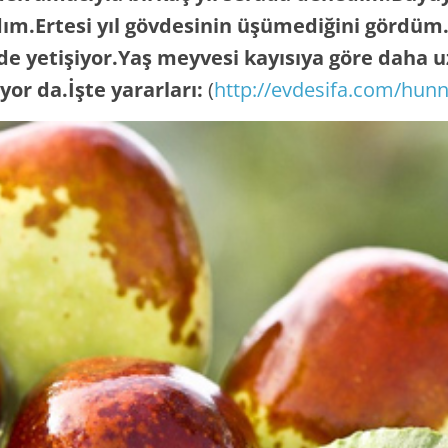
m.Ertesi yıl gövdesinin üşümediğini gördüm.B
nde yetişiyor.Yaş meyvesi kayısıya göre daha 
yor da.İşte yararları:
(
http://evdesifa.com/hunna