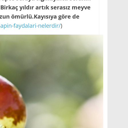
irkaç yıldır artık serasız meyve
uzun ömürlü.Kayısıya göre de
pin-faydalari-nelerdir/
)