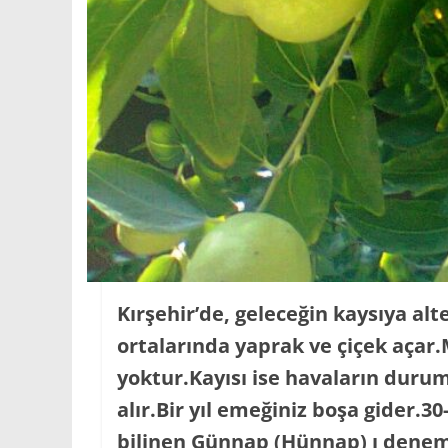
Kırşehir’de, geleceğin kaysıya a
ortalarında yaprak ve çiçek açar.
yoktur.Kayısı ise havaların durum
alır.Bir yıl emeğiniz boşa gider.3
bilinen Günnap (Hünnap) ı denem