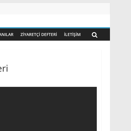
ANILAR
ZIYARETÇI DEFTERI
İLETIŞIM
ri