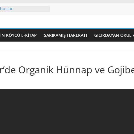
deşifre edi-YORUM.
buslar
lü’de) İznos’ta İlk
 Sayımı
rdir?
IN KÖYCÜ E-KITAP
SARIKAMIŞ HAREKATI
GICIRDAYAN OKUL 
erdir
ir’de Organik Hünnap ve Gojibe