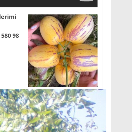
lerimi
 580 98