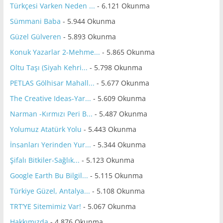
Türkçesi Varken Neden ...
- 6.121 Okunma
Sümmani Baba
- 5.944 Okunma
Güzel Gülveren
- 5.893 Okunma
Konuk Yazarlar 2-Mehme...
- 5.865 Okunma
Oltu Taşı (Siyah Kehri...
- 5.798 Okunma
PETLAS Gölhisar Mahall...
- 5.677 Okunma
The Creative Ideas-Yar...
- 5.609 Okunma
Narman -Kırmızı Peri B...
- 5.487 Okunma
Yolumuz Atatürk Yolu
- 5.443 Okunma
İnsanları Yerinden Yur...
- 5.344 Okunma
Şifalı Bitkiler-Sağlık...
- 5.123 Okunma
Google Earth Bu Bilgil...
- 5.115 Okunma
Türkiye Güzel, Antalya...
- 5.108 Okunma
TRT’YE Sitemimiz Var!
- 5.067 Okunma
Hakkımızda
- 4.876 Okunma