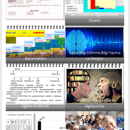
Beş Duyunun Öğrenmedeki
Önemi
Eğitimde Amaçlar Ve
Sanal Bilgi Edinme,Bilgi Yayma
Basamakları
ve İletişim
Tartışmayı Kavga Olarak
Eğitim Ve BİLİM
Algılayanlar