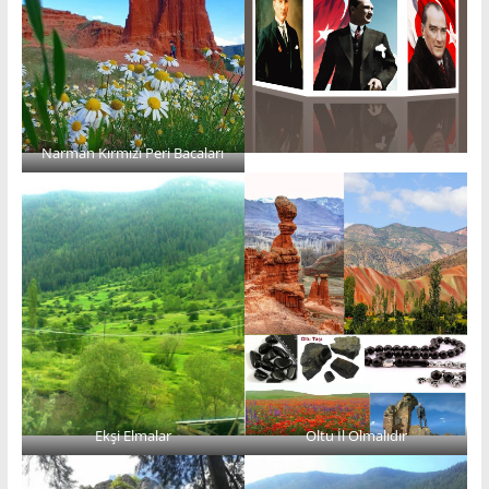
Narman Kırmızı Peri Bacaları
Ekşi Elmalar
Oltu İl Olmalıdır