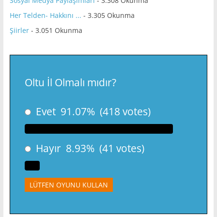
Sosyal Medya Paylaşımları
- 3.308 Okunma
Her Telden- Hakkını ...
- 3.305 Okunma
Şiirler
- 3.051 Okunma
Oltu İl Olmalı mıdır?
Evet
91.07%
(418 votes)
Hayır
8.93%
(41 votes)
LÜTFEN OYUNU KULLAN