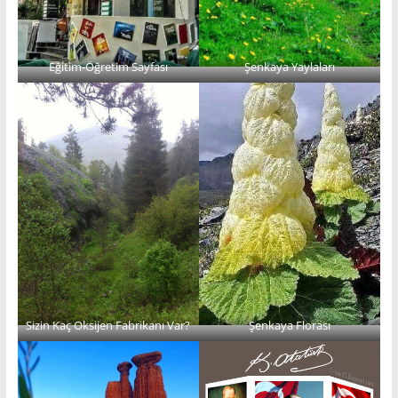
Eğitim-Öğretim Sayfası
Şenkaya Yaylaları
Sizin Kaç Oksijen Fabrikanı Var?
Şenkaya Florası