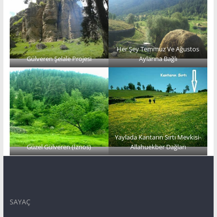
Her Şey Temmuz Ve Ağustos
Gülveren Şelale Projesi
Aylarına Bağlı
Yaylada Kantarın Sırtı Mevkisi-
Güzel Gülveren (İznos)
Allahuekber Dağları
SAYAÇ