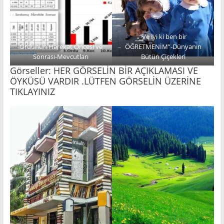
“Ve iyi ki ben bir
Ordunun Harekat Öncesi ve
ÖĞRETMENİM”-Dünyanın
Sonrası-Mevcutları
Bütün Çiçekleri
Görseller: HER GÖRSELİN BİR AÇIKLAMASI VE
ÖYKÜSÜ VARDIR .LÜTFEN GÖRSELİN ÜZERİNE
TIKLAYINIZ