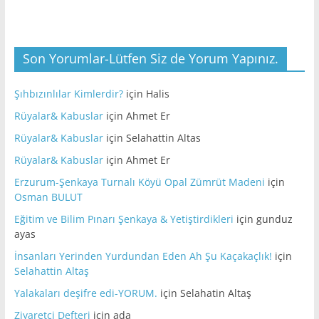
Son Yorumlar-Lütfen Siz de Yorum Yapınız.
Şıhbızınlılar Kimlerdir?
için
Halis
Rüyalar& Kabuslar
için
Ahmet Er
Rüyalar& Kabuslar
için
Selahattin Altas
Rüyalar& Kabuslar
için
Ahmet Er
Erzurum-Şenkaya Turnalı Köyü Opal Zümrüt Madeni
için
Osman BULUT
Eğitim ve Bilim Pınarı Şenkaya & Yetiştirdikleri
için
gunduz
ayas
İnsanları Yerinden Yurdundan Eden Ah Şu Kaçakaçlık!
için
Selahattin Altaş
Yalakaları deşifre edi-YORUM.
için
Selahatin Altaş
Ziyaretçi Defteri
için
ada