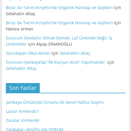
Biraz da Tarım-Kırşehir’de Organik Hünnap ve Gojiberi
için
Selahatin Altaş
Biraz da Tarım-Kırşehir’de Organik Hünnap ve Gojiberi
için
Hamza orman
Erzurum Sevdalısı Olmak Demek, Laf Üretmek Değil, İş
Üretmektir
için
Alpay SİNANOĞLU
Gıcırdayan Okul-Anılar
için
Selahattin Altaş
Erzurum-Şenkaya’da “İlk Kurşun Anıtı” Yapılmalıdır.
için
Selahattin Altaş
Son Yazılar
Şenkaya Örtülü’de) İznos’ta İlk Genel Nüfus Sayımı
Lazlar Kimlerdir?
Zazalar Kimlerdir
Yalakaları deşifre edi-YORUM.