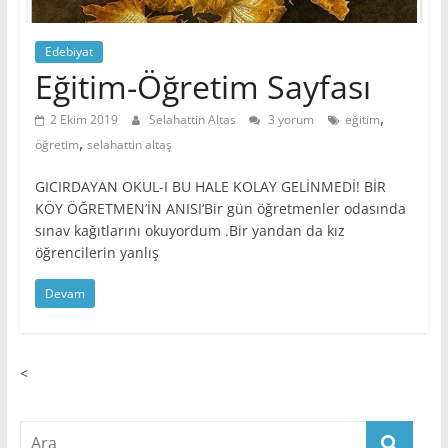
Saklı
İl
Edebiyat
Eğitim-Öğretim Sayfası
Erzurum-
,
Şenkaya
2 Ekim 2019
Selahattin Altas
3 yorum
eğitim
,
Yöresinin
öğretim
selahattin altaş
Eğitim,
GICIRDAYAN OKUL-I BU HALE KOLAY GELİNMEDİ! BİR
Bilim
KÖY ÖĞRETMEN’İN ANISI‘Bir gün öğretmenler odasında
ve
sınav kağıtlarını okuyordum .Bir yandan da kız
Genel
öğrencilerin yanlış
Kültür
Sitesi.
Devam
<